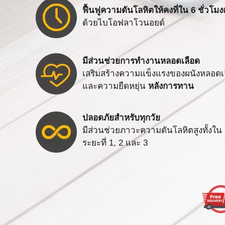
ฟื้นฟูความดันโลหิตให้คงที่ใน 6 ชั่วโม
ด้วยไบโอฟลาโวนอยด์
มีส่วนช่วยการทำงานหลอดเลือด
เสริมสร้างความแข็งแรงของผนังหลอดเ
และความยืดหยุ่น
หลังการทาน
ปลอดภัยสำหรับทุกวัย
มีส่วนช่วยภาวะความดันโลหิตสูงทั้งใน
ระยะที่ 1, 2 และ 3