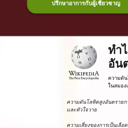
ปรึกษาอาการกับผู้เชี่ยวชาญ
ทำไ
อันต
ความดันโ
ในสมองแ
ความดันโลหิตสูงอันตรายกว
และหัวใจวาย
ความเสี่ยงของการเป็นเลือ