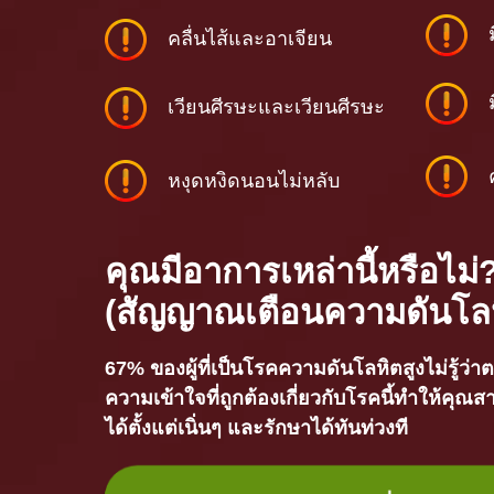
คลื่นไส้และอาเจียน
เวียนศีรษะและเวียนศีรษะ
หงุดหงิดนอนไม่หลับ
คุณมีอาการเหล่านี้หรือไม่
(สัญญาณเตือนความดันโลห
67% ของผู้ที่เป็นโรคความดันโลหิตสูงไม่รู้ว่า
ความเข้าใจที่ถูกต้องเกี่ยวกับโรคนี้ทำให้ค
ได้ตั้งแต่เนิ่นๆ และรักษาได้ทันท่วงที