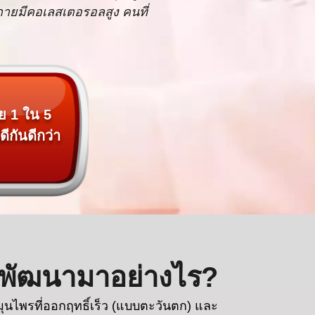
กายมีคอเลสเตอรอลสูง คนที่
ย 1 ใน 5
ดีกันดีกว่า
กพัฒนามาอย่างไร?
มุนไพรที่ออกฤทธิ์เร็ว (แบบตะวันตก) และ