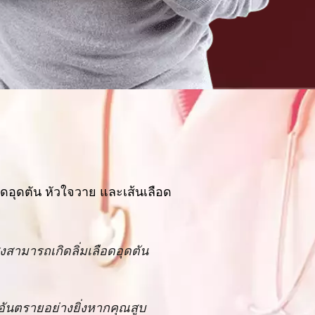
ือดอุดตัน หัวใจวาย และเส้นเลือด
สามารถเกิดลิ่มเลือดอุดตัน
ันตรายอย่างยิ่งหากคุณสูบ