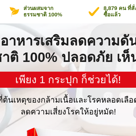
ส่วนผสมจาก
8,879 คน ที่สั่
ธรรมชาติ 100%
ซื้อแล้ว
 อาหารเสริมลดความดัน
าติ 100% ปลอดภัย เห็น
เพียง 1 กระปุก ก็ช่วยได้!
ที่ต้นเหตุของกล้ามเนื้อและโรคหลอดเลื
ลดความเสี่ยงโรคให้อยู่หมัด!